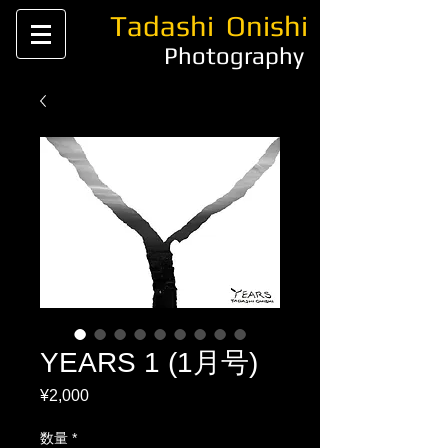
Tadashi
Onishi
Photography
YEARS 1 (1月号)
¥2,000
価
格
数量
*